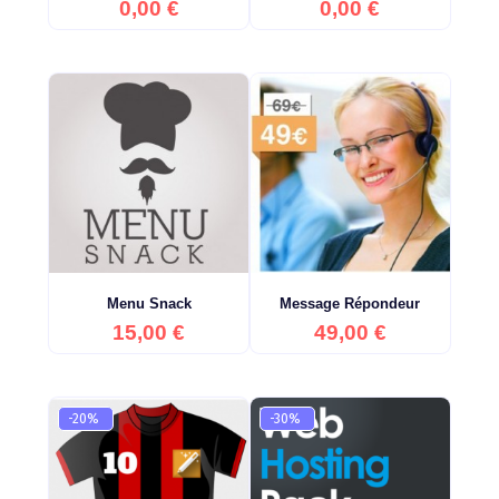
Prix
Prix
0,00 €
0,00 €
Menu Snack
Message Répondeur
Prix
Prix
15,00 €
49,00 €
-20%
-30%