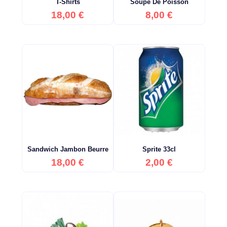
T-Shirts
Soupe De Poisson
Prix
Prix
18,00 €
8,00 €
Sandwich Jambon Beurre
Sprite 33cl
Prix
Prix
18,00 €
2,00 €