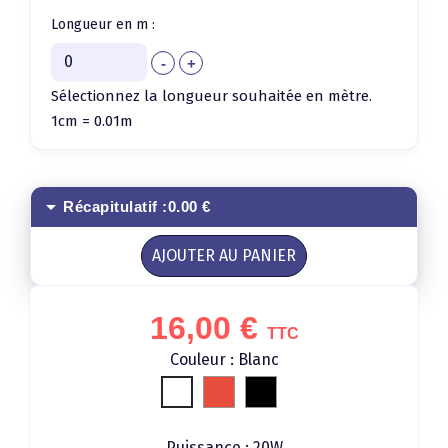
Longueur en m :
Sélectionnez la longueur souhaitée en mètre.
1cm = 0.01m
arrow_drop_down
Récapitulatif :
0.00 €
AJOUTER AU PANIER
16,00 €
TTC
Couleur : Blanc
Rouge
Noir
Blanc
Puissance : 20W